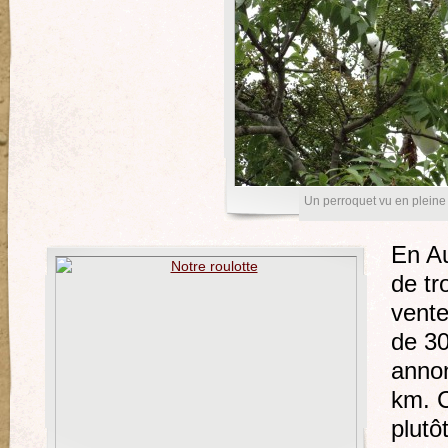
Un perroquet vu en pleine
En Au
de tr
vente
de 3
anno
km. C
plutô