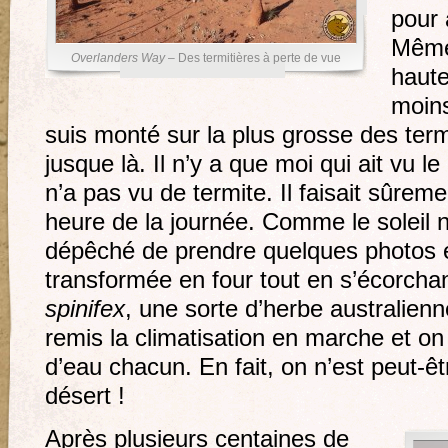
pour 
Même 
Overlanders Way
– Des termitières à perte de vue
haute
moins
suis monté sur la plus grosse des term
jusque là. Il n’y a que moi qui ait vu l
n’a pas vu de termite. Il faisait sûrem
heure de la journée. Comme le soleil n
dépêché de prendre quelques photos et
transformée en four tout en s’écorchan
spinifex
, une sorte d’herbe australien
remis la climatisation en marche et on
d’eau chacun. En fait, on n’est peut-êt
désert !
Après plusieurs centaines de