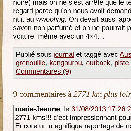
noire) mais on ne s’est arrêté que le 
regard parce qu’on nous avait demandé
nuit au
wwoofing
. On devait aussi app
savon non parfumé et on ne pourrait p
voiture, même avec un 4×4…
Publié sous
journal
et taggé avec
Aus
grenouille
,
kangourou
,
outback
,
piste
Commentaires (9)
9 commentaires à
2771 km plus loi
marie-Jeanne
, le
31/08/2013 17:26:
2771 kms!!! c’est impressionnant po
Encore un magnifique reportage de no