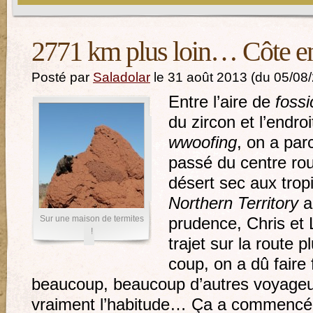
2771 km plus loin… Côte en
Posté par
Saladolar
le 31 août 2013 (du 05/08
Entre l’aire de
fossi
du zircon et l’endro
wwoofing
, on a pa
passé du centre rou
désert sec aux tro
Northern Territory
a
Sur une maison de termites
prudence, Chris et L
!
trajet sur la route p
coup, on a dû faire
beaucoup, beaucoup d’autres voyageur
vraiment l’habitude… Ça a commencé 