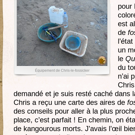
pour 
color
est a
de
fo
l’éta
un mo
le
Qu
du to
Équipement de Chris-le-fossicker
n’ai 
Chris
demandé et je suis resté caché dans la
Chris a reçu une carte des aires de
fo
des conseils pour aller à la plus proc
place, c’est parfait ! En chemin, on éta
de kangourous morts. J’avais l’œil bie