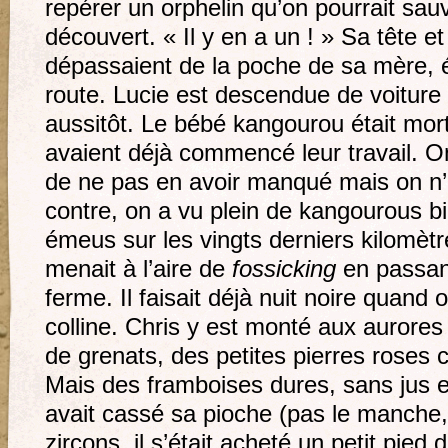
repérer un orphelin qu’on pourrait sauv
découvert. « Il y en a un ! » Sa tête e
dépassaient de la poche de sa mère, é
route. Lucie est descendue de voiture
aussitôt. Le bébé kangourou était mor
avaient déjà commencé leur travail. On
de ne pas en avoir manqué mais on n’
contre, on a vu plein de kangourous b
émeus sur les vingts derniers kilomètr
menait à l’aire de
fossicking
en passan
ferme. Il faisait déjà nuit noire quand 
colline. Chris y est monté aux aurore
de grenats, des petites pierres rose
Mais des framboises dures, sans jus 
avait cassé sa pioche (pas le manche, 
zircons, il s’était acheté un petit pied