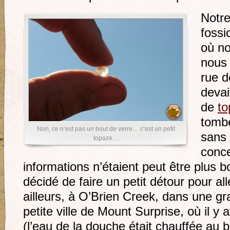
Notre
fossi
où no
nous 
rue d
deva
de
to
tombé
Non, ce n’est pas un bout de verre… c’est un petit
sans 
topaze…
conce
informations n’étaient peut être plus 
décidé de faire un petit détour pour al
ailleurs, à O’Brien Creek, dans une gr
petite ville de Mount Surprise, où il y
(l’eau de la douche était chauffée au b