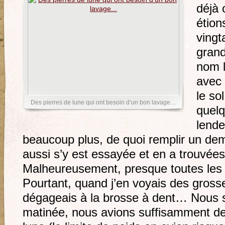
déjà 
étion
vingt
gran
nom l
avec
le so
Des pierres de lune qui ont besoin d’un bon lavage…
quelq
lende
beaucoup plus, de quoi remplir un de
aussi s’y est essayée et en a trouvée
Malheureusement, presque toutes les p
Pourtant, quand j’en voyais des grosse
dégageais à la brosse à dent… Nous s
matinée, nous avions suffisamment de