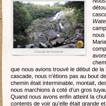
Nous 
détou
casc
Water
camp
nous 
Maria
compl
Cascade de Homerule
avon
chemi
que nous avions trouvé le début de la 
cascade, nous n’étions pas au bout d
chemin était interminable, montait, d
nous marchions à coté d’un gros tuyau 
Quand nous avons enfin atteint la chu
contents de voir qu’elle était grande et 