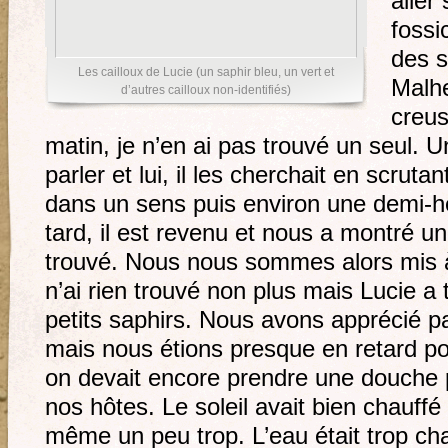
aller
fossi
des s
Les cailloux de Lucie (un saphir bleu, un vert et
Malhe
d’autres cailloux non-identifiés)
creus
matin, je n’en ai pas trouvé un seul.
parler et lui, il les cherchait en scruta
dans un sens puis environ une demi-h
tard, il est revenu et nous a montré un 
trouvé. Nous nous sommes alors mis à 
n’ai rien trouvé non plus mais Lucie a 
petits saphirs. Nous avons apprécié 
mais nous étions presque en retard po
on devait encore prendre une douche po
nos hôtes. Le soleil avait bien chauff
même un peu trop. L’eau était trop c