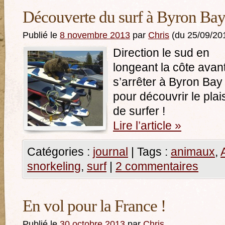
Découverte du surf à Byron Ba
Publié le
8 novembre 2013
par
Chris
(du 25/09/20
Direction le sud en
longeant la côte avan
s’arrêter à Byron Bay
pour découvrir le plais
de surfer !
Lire l’article
»
Catégories :
journal
|
Tags :
animaux
,
snorkeling
,
surf
|
2 commentaires
En vol pour la France !
Publié le
30 octobre 2013
par
Chris