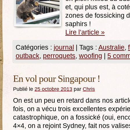
et, qui plus est, à cot
zones de fossicking 
saphirs !
Lire l’article
»
Catégories :
journal
|
Tags :
Australie
,
outback
,
perroquets
,
woofing
|
5 comm
En vol pour Singapour !
Publié le
25 octobre 2013
par
Chris
On est un peu en retard dans nos artic
fois, on a vécu trois excellentes expér
catastrophique, on a fossické (oui, enc
4×4, on a rejoint Sydney, fait nos valis