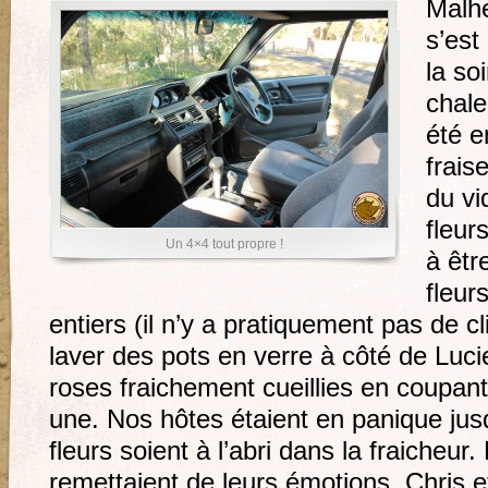
Malh
s’est
la so
chale
été e
frais
du vi
fleur
Un 4×4 tout propre !
à êtr
fleur
entiers (il n’y a pratiquement pas de cli
laver des pots en verre à côté de Lucie 
roses fraichement cueillies en coupant
une. Nos hôtes étaient en panique jus
fleurs soient à l’abri dans la fraicheur.
remettaient de leurs émotions, Chris et