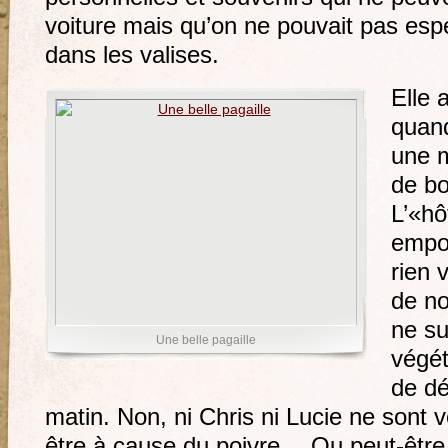
voiture mais qu’on ne pouvait pas espér
dans les valises.
Elle 
quand
une m
de bo
L’«hô
empor
rien v
de no
ne su
Une belle pagaille
végét
de dé
matin. Non, ni Chris ni Lucie ne sont v
être à cause du poivre… Ou peut-être p