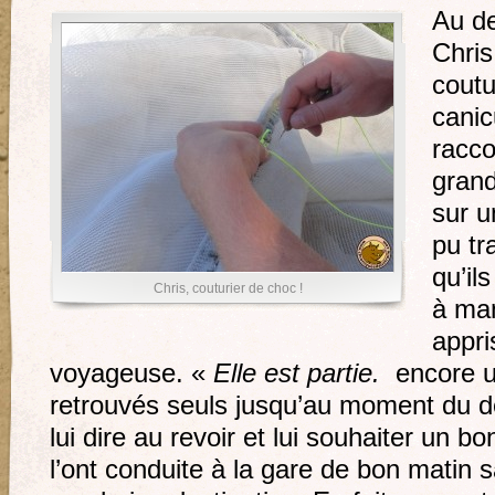
Au de
Chris
coutu
canic
racc
grand
sur u
pu tr
qu’il
Chris, couturier de choc !
à man
appri
voyageuse. «
Elle est partie.
encore un
retrouvés seuls jusqu’au moment du dé
lui dire au revoir et lui souhaiter un 
l’ont conduite à la gare de bon matin