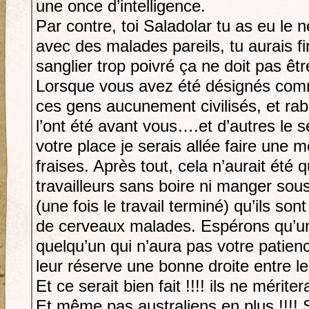
une once d’intelligence.
Par contre, toi Saladolar tu as eu le n
avec des malades pareils, tu aurais fi
sanglier trop poivré ça ne doit pas êt
Lorsque vous avez été désignés comm
ces gens aucunement civilisés, et ra
l’ont été avant vous….et d’autres le s
votre place je serais allée faire une 
fraises. Après tout, cela n’aurait été q
travailleurs sans boire ni manger sou
(une fois le travail terminé) qu’ils so
de cerveaux malades. Espérons qu’un 
quelqu’un qui n’aura pas votre patienc
leur réserve une bonne droite entre le
Et ce serait bien fait !!!! ils ne mérit
Et même pas australiens en plus !!!! 