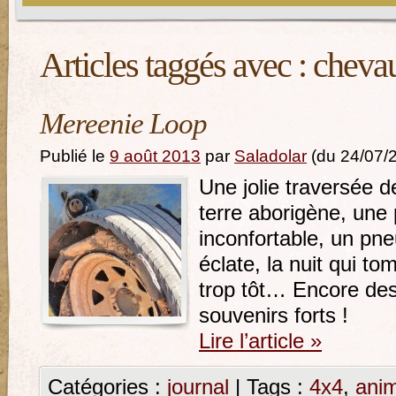
Articles taggés avec :
cheva
Mereenie Loop
Publié le
9 août 2013
par
Saladolar
(du 24/07/
Une jolie traversée d
terre aborigène, une 
inconfortable, un pne
éclate, la nuit qui to
trop tôt… Encore de
souvenirs forts !
Lire l’article
»
Catégories :
journal
|
Tags :
4x4
,
ani