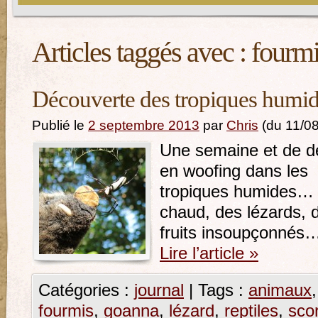
Articles taggés avec :
fourm
Découverte des tropiques humi
Publié le
2 septembre 2013
par
Chris
(du 11/0
Une semaine et de d
en woofing dans les
tropiques humides…
chaud, des lézards, 
fruits insoupçonnés
Lire l’article
»
Catégories :
journal
|
Tags :
animaux
fourmis
,
goanna
,
lézard
,
reptiles
,
sco