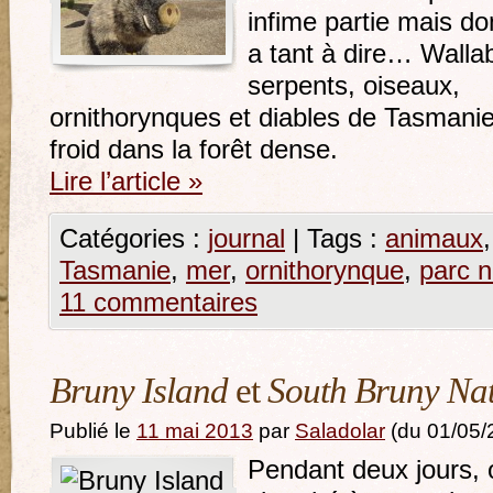
infime partie mais do
a tant à dire… Wallab
serpents, oiseaux,
ornithorynques et diables de Tasmanie
froid dans la forêt dense.
Lire l’article
»
Catégories :
journal
|
Tags :
animaux
Tasmanie
,
mer
,
ornithorynque
,
parc n
11 commentaires
Bruny Island
et
South Bruny Nat
Publié le
11 mai 2013
par
Saladolar
(du 01/05/
Pendant deux jours, 