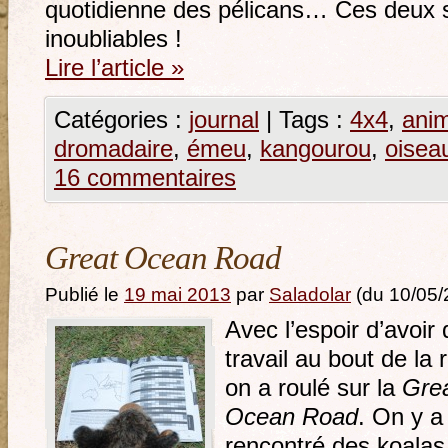
quotidienne des pélicans… Ces deux 
inoubliables !
Lire l’article
»
Catégories :
journal
|
Tags :
4x4
,
ani
dromadaire
,
émeu
,
kangourou
,
oisea
16 commentaires
Great Ocean Road
Publié le
19 mai 2013
par
Saladolar
(du 10/05/
Avec l’espoir d’avoir 
travail au bout de la 
on a roulé sur la
Gre
Ocean Road
. On y a
rencontré des koalas