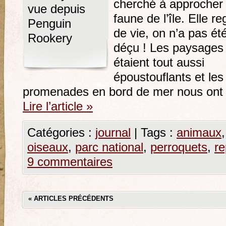
cherché à approcher 
faune de l’île. Elle r
de vie, on n’a pas ét
déçu ! Les paysages
étaient tout aussi
époustouflants et les
promenades en bord de mer nous ont fa
Lire l’article
»
Catégories :
journal
|
Tags :
animaux
oiseaux
,
parc national
,
perroquets
,
re
9 commentaires
«
ARTICLES PRÉCÉDENTS