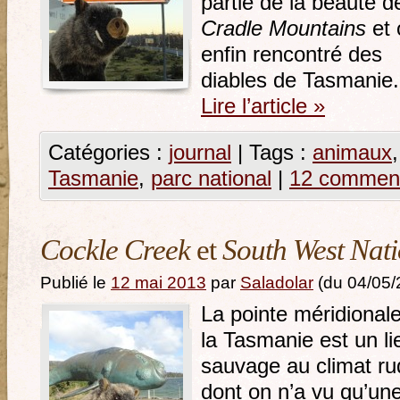
partie de la beauté d
Cradle Mountains
et 
enfin rencontré des
diables de Tasmanie.
Lire l’article
»
Catégories :
journal
|
Tags :
animaux
Tasmanie
,
parc national
|
12 comment
Cockle Creek
et
South West Nat
Publié le
12 mai 2013
par
Saladolar
(du 04/05/
La pointe méridional
la Tasmanie est un li
sauvage au climat ru
dont on n’a vu qu’un