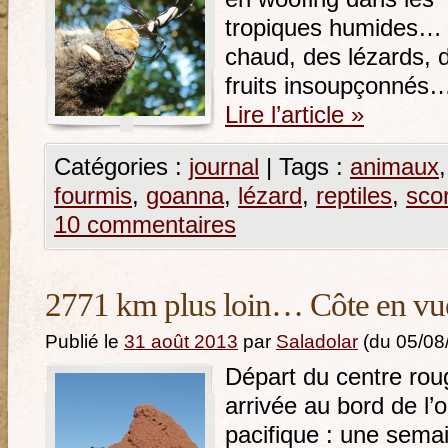
tropiques humides…
chaud, des lézards, 
fruits insoupçonnés
Lire l’article
»
Catégories :
journal
|
Tags :
animaux
fourmis
,
goanna
,
lézard
,
reptiles
,
sco
10 commentaires
2771 km plus loin… Côte en vu
Publié le
31 août 2013
par
Saladolar
(du 05/08
Départ du centre rou
arrivée au bord de l’
pacifique : une sema