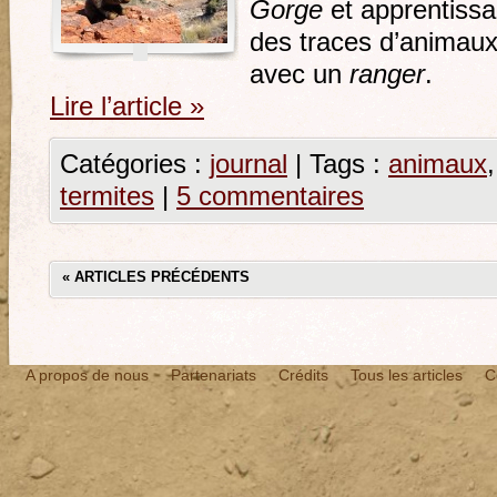
Gorge
et apprentiss
des traces d’animau
avec un
ranger
.
Lire l’article
»
Catégories :
journal
|
Tags :
animaux
termites
|
5 commentaires
«
ARTICLES PRÉCÉDENTS
A propos de nous
Partenariats
Crédits
Tous les articles
C