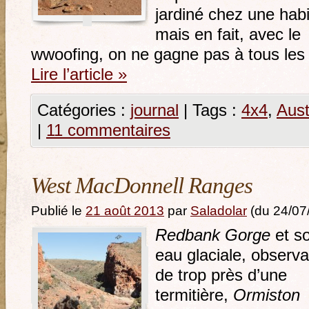
jardiné chez une hab
mais en fait, avec le
wwoofing, on ne gagne pas à tous le
Lire l’article
»
Catégories :
journal
|
Tags :
4x4
,
Aust
|
11 commentaires
West MacDonnell Ranges
Publié le
21 août 2013
par
Saladolar
(du 24/07
Redbank Gorge
et s
eau glaciale, observa
de trop près d’une
termitière,
Ormiston