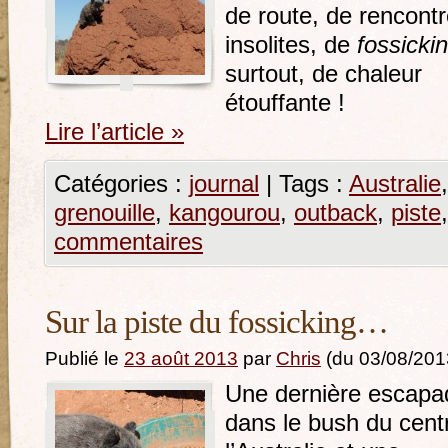
de route, de rencont
insolites, de
fossicki
surtout, de chaleur
étouffante !
Lire l’article
»
Catégories :
journal
|
Tags :
Australie
grenouille
,
kangourou
,
outback
,
piste
commentaires
Sur la piste du fossicking…
Publié le
23 août 2013
par
Chris
(du 03/08/201
Une dernière escapa
dans le bush du cent